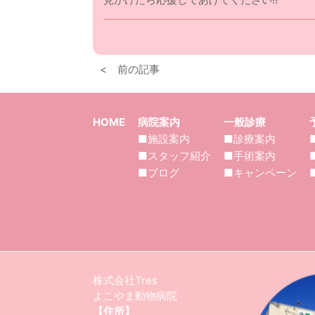
< 前の記事
HOME
病院案内
一般診療
■施設案内
■診療案内
■スタッフ紹介
■手術案内
■ブログ
■キャンペーン
株式会社Tres
よこやま動物病院
【住所】