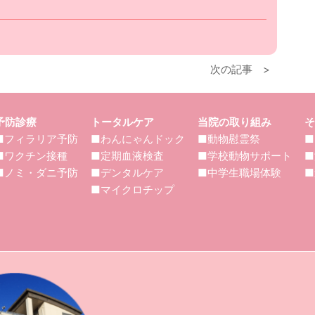
次の記事 >
予防診療
トータルケア
当院の取り組み
そ
■フィラリア予防
■わんにゃんドック
■動物慰霊祭
■
■ワクチン接種
■定期血液検査
■学校動物サポート
■
■ノミ・ダニ予防
■デンタルケア
■中学生職場体験
■
■マイクロチップ