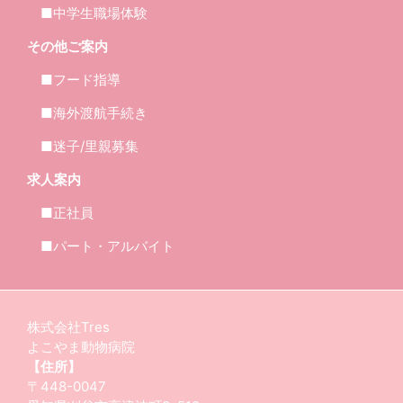
■中学生職場体験
その他ご案内
■フード指導
■海外渡航手続き
■迷子/里親募集
求人案内
■正社員
■パート・アルバイト
株式会社Tres
よこやま動物病院
【住所】
〒448-0047