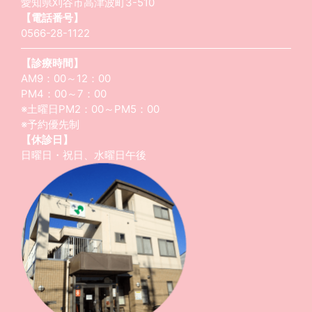
愛知県刈谷市高津波町3-510
【電話番号】
0566-28-1122
【診療時間】
AM9：00～12：00
PM4：00～7：00
※土曜日PM2：00～PM5：00
※予約優先制
【休診日】
日曜日・祝日、水曜日午後