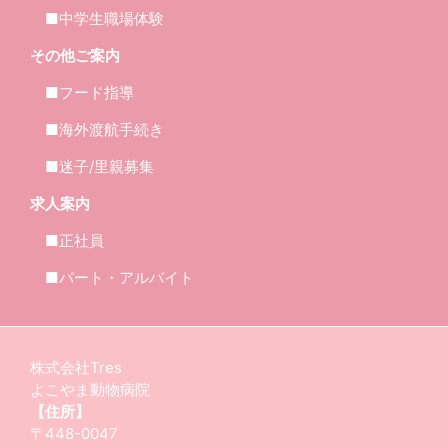
■中学生職場体験
その他ご案内
■フード指導
■海外渡航手続き
■迷子/里親募集
求人案内
■正社員
■パート・アルバイト
株式会社Tres
よこやま動物病院
【住所】
〒448-0047