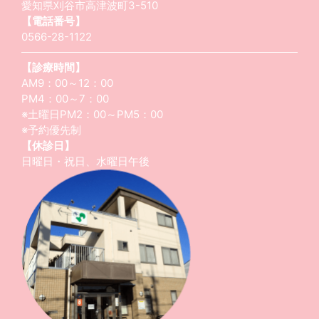
愛知県刈谷市高津波町3-510
【電話番号】
0566-28-1122
【診療時間】
AM9：00～12：00
PM4：00～7：00
※土曜日PM2：00～PM5：00
※予約優先制
【休診日】
日曜日・祝日、水曜日午後