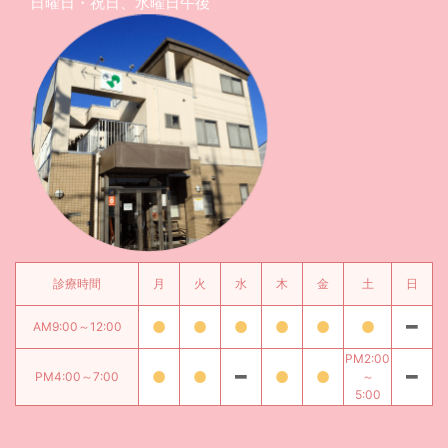
日曜日・祝日、水曜日午後
診療時間
月
火
水
木
金
土
日
AM9:00～12:00
PM2:00
PM4:00～7:00
～
5:00