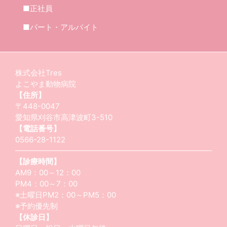
■正社員
■パート・アルバイト
株式会社Tres
よこやま動物病院
【住所】
〒448-0047
愛知県刈谷市高津波町3-510
【電話番号】
0566-28-1122
【診療時間】
AM9：00～12：00
PM4：00～7：00
※土曜日PM2：00～PM5：00
※予約優先制
【休診日】