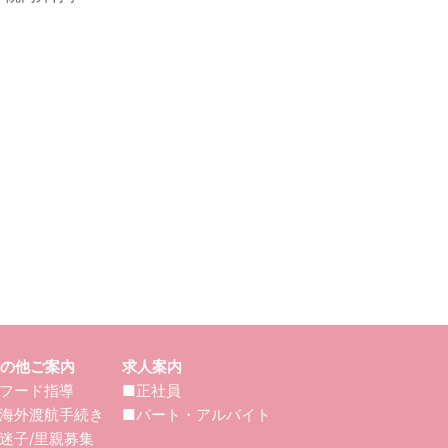
の他ご案内
求人案内
フード指導
■正社員
海外渡航手続き
■パート・アルバイト
迷子/里親募集