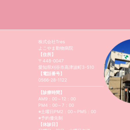
株式会社Tres
よこやま動物病院
【住所】
〒448-0047
愛知県刈谷市高津波町3-510
【電話番号】
0566-28-1122
【診療時間】
AM9：00～12：00
PM4：00～7：00
※土曜日PM2：00～PM5：00
※予約優先制
【休診日】