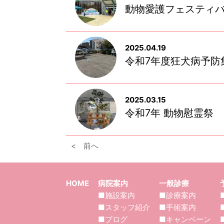
動物愛護フェスティバル 
2025.04.19
令和7年度狂犬病予防
2025.03.15
令和7年 動物慰霊祭
< 前へ
HOME
病院案内
一般診療
■施設案内
■診療案内
■スタッフ紹介
■手術案内
■ブログ
■キャンペーン