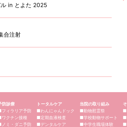
in とよた 2025
集合注射
予防診療
トータルケア
当院の取り組み
そ
■フィラリア予防
■わんにゃんドック
■動物慰霊祭
■
■ワクチン接種
■定期血液検査
■学校動物サポート
■
■ノミ・ダニ予防
■デンタルケア
■中学生職場体験
■